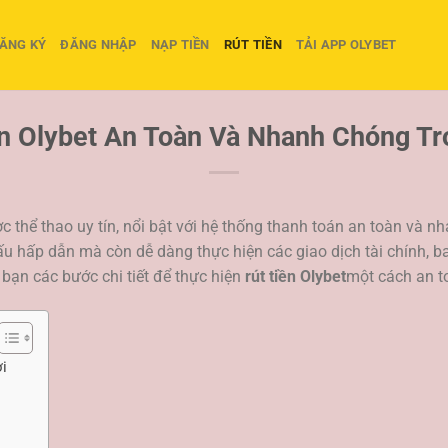
ĂNG KÝ
ĐĂNG NHẬP
NẠP TIỀN
RÚT TIỀN
TẢI APP OLYBET
n Olybet An Toàn Và Nhanh Chóng T
 thể thao uy tín, nổi bật với hệ thống thanh toán an toàn và n
ấu hấp dẫn mà còn dễ dàng thực hiện các giao dịch tài chính, bao
 bạn các bước chi tiết để thực hiện
rút tiền Olybet
một cách an t
i