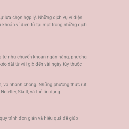
sự lựa chọn hợp lý. Những dịch vụ ví điện
i khoản ví điện tử tại một trong những dịch
ương tự như chuyển khoản ngân hàng, phương
kéo dài từ vài giờ đến vài ngày tùy thuộc
ản, và nhanh chóng. Những phương thức rút
eller, Skrill, và thẻ tín dụng.
quy trình đơn giản và hiệu quả để giúp