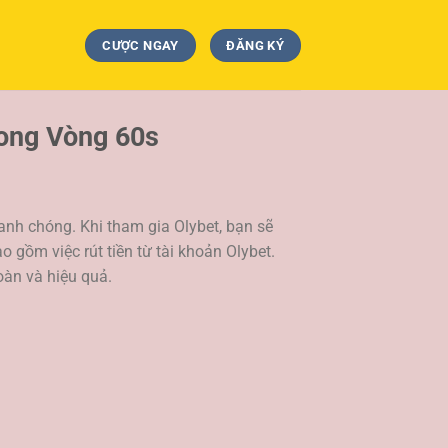
CƯỢC NGAY
ĐĂNG KÝ
rong Vòng 60s
hanh chóng. Khi tham gia Olybet, bạn sẽ
 gồm việc rút tiền từ tài khoản Olybet.
oàn và hiệu quả.