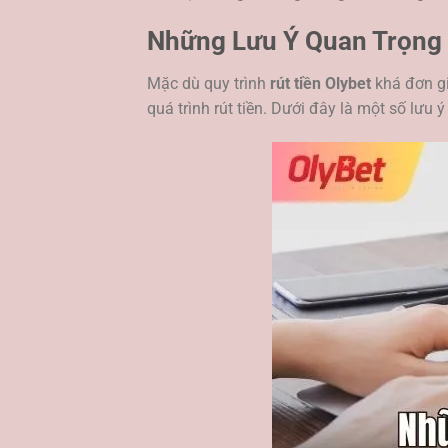
Những Lưu Ý Quan Trọng K
Mặc dù quy trình
rút tiền Olybet
khá đơn gi
quá trình rút tiền. Dưới đây là một số lưu 