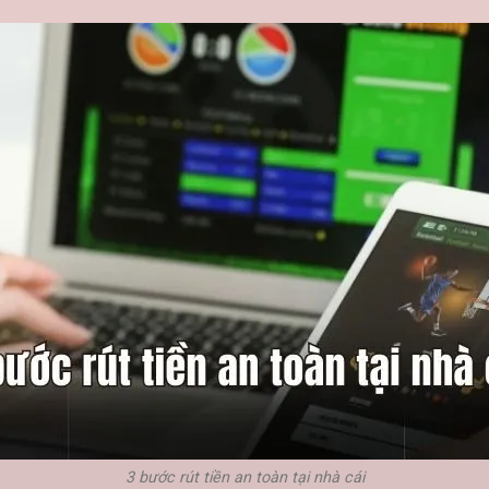
3 bước rút tiền an toàn tại nhà cái