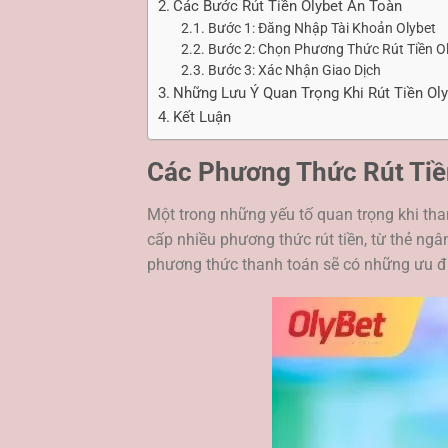
Các Bước Rút Tiền Olybet An Toàn
Bước 1: Đăng Nhập Tài Khoản Olybet
Bước 2: Chọn Phương Thức Rút Tiền O
Bước 3: Xác Nhận Giao Dịch
Những Lưu Ý Quan Trọng Khi Rút Tiền Oly
Kết Luận
Các Phương Thức Rút Tiền
Một trong những yếu tố quan trọng khi tha
cấp nhiều phương thức rút tiền, từ thẻ ngâ
phương thức thanh toán sẽ có những ưu đ