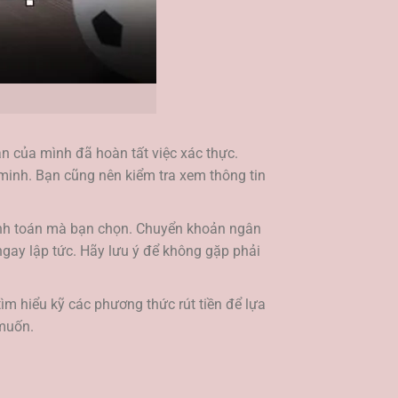
ản của mình đã hoàn tất việc xác thực.
 minh. Bạn cũng nên kiểm tra xem thông tin
anh toán mà bạn chọn. Chuyển khoản ngân
h ngay lập tức. Hãy lưu ý để không gặp phải
ìm hiểu kỹ các phương thức rút tiền để lựa
muốn.